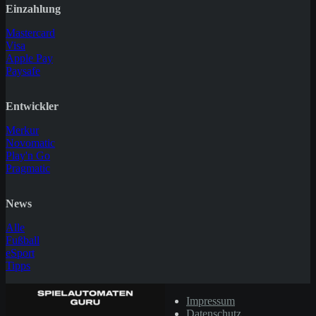
Einzahlung
Mastercard
Visa
Apple Pay
Paysafe
Entwickler
Merkur
Novomatic
Play'n Go
Pragmatic
News
Alle
Fußball
eSport
Tipps
© Copyright 2025
Impressum
Datenschutz